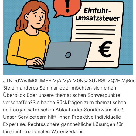
JTNDdWwlM0UlMEElMjAlMjAlM0NsaS