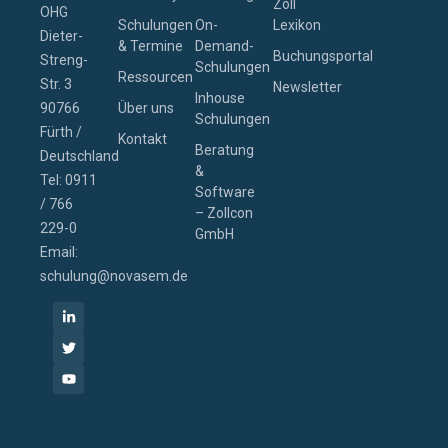
Zoll
OHG
Schulungen
On-
Lexikon
Dieter-
& Termine
Demand-
Buchungsportal
Streng-
Schulungen
Ressourcen
Str. 3
Newsletter
Inhouse
90766
Über uns
Schulungen
Fürth /
Kontakt
Beratung
Deutschland
&
Tel: 0911
Software
/ 766
– Zollcon
229-0
GmbH
Email:
schulung@novasem.de