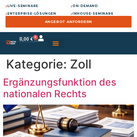
›
›
LIVE-SEMINARE
ON-DEMAND
›
›
ENTERPRISE-LÖSUNGEN
INHOUSE-SEMINARE
ANGEBOT ANFORDERN
0
0,00
€
Kategorie:
Zoll
Ergänzungsfunktion des
nationalen Rechts