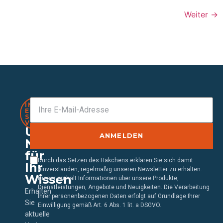
Weiter
→
IMMER
EINEN
SCHRITT
VORAUS
Unser
ANMELDEN
Newsletter
für
Durch das Setzen des Häkchens erklären Sie sich damit
Ihr
einverstanden, regelmäßig unseren Newsletter zu erhalten.
Wissen
Dieser enthält Informationen über unsere Produkte,
Dienstleistungen, Angebote und Neuigkeiten. Die Verarbeitung
Erhalten
Ihrer personenbezogenen Daten erfolgt auf Grundlage Ihrer
Sie
Einwilligung gemäß Art. 6 Abs. 1 lit. a DSGVO.
aktuelle