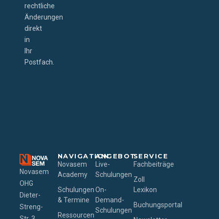
rechtliche
Änderungen
direkt
in
Ihr
Postfach.
NAVIGATION
ANGEBOT
SERVICE
Novasem
Live-
Fachbeiträge
Novasem
Academy
Schulungen
Zoll
OHG
Schulungen
On-
Lexikon
Dieter-
& Termine
Demand-
Buchungsportal
Streng-
Schulungen
Ressourcen
Str. 3