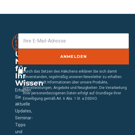
IMMER
EINEN
SCHRITT
VORAUS
Unser
ANMELDEN
Newsletter
für
Durch das Setzen des Häkchens erklären Sie sich damit
Ihr
einverstanden, regelmäßig unseren Newsletter zu erhalten.
Wissen
Dieser enthält Informationen über unsere Produkte,
Dienstleistungen, Angebote und Neuigkeiten. Die Verarbeitung
Erhalten
Ihrer personenbezogenen Daten erfolgt auf Grundlage Ihrer
Sie
Einwilligung gemäß Art. 6 Abs. 1 lit. a DSGVO.
aktuelle
Updates,
Seminar-
Tipps
und