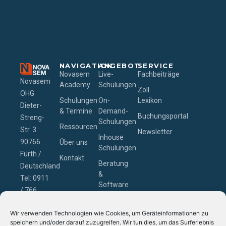
NAVIGATION
ANGEBOT
SERVICE
Novasem
Live-
Fachbeiträge
Novasem
Academy
Schulungen
Zoll
OHG
Schulungen
On-
Lexikon
Dieter-
& Termine
Demand-
Buchungsportal
Streng-
Schulungen
Ressourcen
Str. 3
Newsletter
Inhouse
90766
Über uns
Schulungen
Fürth /
Kontakt
Beratung
Deutschland
&
Tel: 0911
Software
/ 766
– Zollcon
229-0
GmbH
Wir verwenden Technologien wie Cookies, um Geräteinformationen zu
Email:
speichern und/oder darauf zuzugreifen. Wir tun dies, um das Surferlebnis