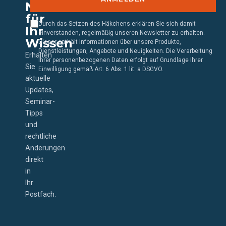
Newsletter
für
Durch das Setzen des Häkchens erklären Sie sich damit
Ihr
einverstanden, regelmäßig unseren Newsletter zu erhalten.
Wissen
Dieser enthält Informationen über unsere Produkte,
Dienstleistungen, Angebote und Neuigkeiten. Die Verarbeitung
Erhalten
Ihrer personenbezogenen Daten erfolgt auf Grundlage Ihrer
Sie
Einwilligung gemäß Art. 6 Abs. 1 lit. a DSGVO.
aktuelle
Updates,
Seminar-
Tipps
und
rechtliche
Änderungen
direkt
in
Ihr
Postfach.