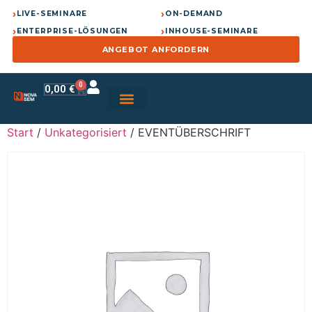
›
›
LIVE-SEMINARE
ON-DEMAND
›
›
ENTERPRISE-LÖSUNGEN
INHOUSE-SEMINARE
ANGEBOT ANFORDERN
0
0,00
€
Start
/
Unkategorisiert
/ EVENTÜBERSCHRIFT