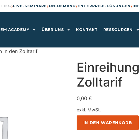
›
›
›
›
LIVE-SEMINARE
ON-DEMAND
ENTERPRISE-LÖSUNGEN
IN
STIEG
EM ACADEMY
ÜBER UNS
KONTAKT
RESSOURCEN
in den Zolltarif
Einreihun
Zolltarif
0,00
€
exkl. MwSt.
IN DEN WARENKORB