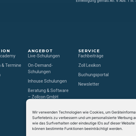
Einwilligung gemäß Art. 6 Abs. 1 lit
TION
ANGEBOT
SERVICE
Academy
Live-Schulungen
Fachbeiträge
 & Termine
On-Demand-
Zoll Lexikon
Schulungen
n
Buchungsportal
Inhouse Schulungen
Newsletter
Beratung & Software
– Zollcon GmbH
Wir verwenden Technologien wie Cookies, um Geräteinformati
Surferlebnis zu verbessern und um personalisierte Werbung
wie das Surfverhalten oder eindeutige IDs auf dieser Website
können bestimmte Funktionen beeinträchtigt werden.