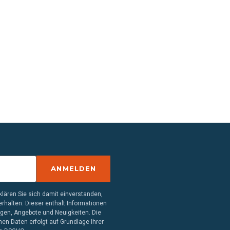
ANMELDEN
lären Sie sich damit einverstanden,
rhalten. Dieser enthält Informationen
ngen, Angebote und Neuigkeiten. Die
en Daten erfolgt auf Grundlage Ihrer