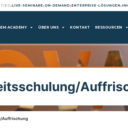
›
›
›
›
LIVE-SEMINARE
ON-DEMAND
ENTERPRISE-LÖSUNGEN
IN
STIEG
EM ACADEMY
ÜBER UNS
KONTAKT
RESSOURCEN
eitsschulung/Auffri
g/Auffrischung