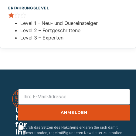
ERFAHRUNGSLEVEL
Level 1 – Neu- und Quereinsteiger
Level 2 – Fortgeschrittene
Level 3 – Experten
IMMER
EINEN
SCHRITT
VORAUS
Unser
ANMELDEN
Newsletter
für
Durch das Setzen des Häkchens erklären Sie sich damit
Ihr
einverstanden, regelmäßig unseren Newsletter zu erhalten.