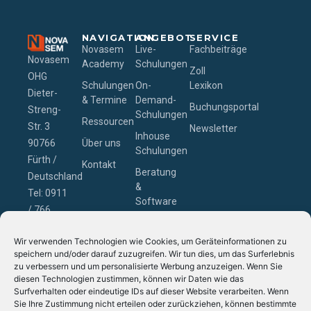
NAVIGATION
ANGEBOT
SERVICE
Novasem
Live-
Fachbeiträge
Novasem
Academy
Schulungen
Zoll
OHG
Schulungen
On-
Lexikon
Dieter-
& Termine
Demand-
Buchungsportal
Streng-
Schulungen
Ressourcen
Str. 3
Newsletter
Inhouse
90766
Über uns
Schulungen
Fürth /
Kontakt
Beratung
Deutschland
&
Tel: 0911
Software
/ 766
– Zollcon
229-0
GmbH
Wir verwenden Technologien wie Cookies, um Geräteinformationen zu
Email:
speichern und/oder darauf zuzugreifen. Wir tun dies, um das Surferlebnis
schulung@novasem.de
zu verbessern und um personalisierte Werbung anzuzeigen. Wenn Sie
diesen Technologien zustimmen, können wir Daten wie das
Surfverhalten oder eindeutige IDs auf dieser Website verarbeiten. Wenn
Sie Ihre Zustimmung nicht erteilen oder zurückziehen, können bestimmte