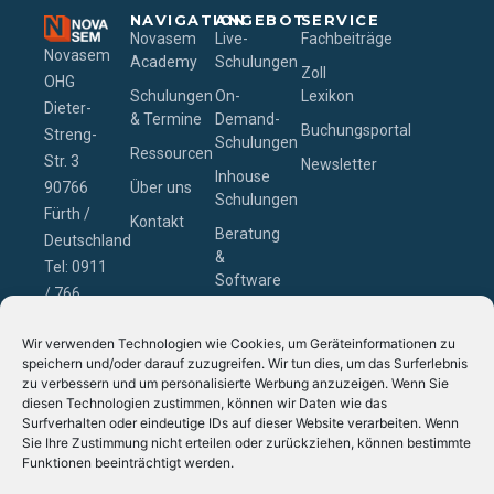
NAVIGATION
ANGEBOT
SERVICE
Novasem
Live-
Fachbeiträge
Novasem
Academy
Schulungen
Zoll
OHG
Schulungen
On-
Lexikon
Dieter-
& Termine
Demand-
Buchungsportal
Streng-
Schulungen
Ressourcen
Str. 3
Newsletter
Inhouse
90766
Über uns
Schulungen
Fürth /
Kontakt
Beratung
Deutschland
&
Tel: 0911
Software
/ 766
– Zollcon
229-0
GmbH
Wir verwenden Technologien wie Cookies, um Geräteinformationen zu
Email:
speichern und/oder darauf zuzugreifen. Wir tun dies, um das Surferlebnis
schulung@novasem.de
zu verbessern und um personalisierte Werbung anzuzeigen. Wenn Sie
diesen Technologien zustimmen, können wir Daten wie das
Surfverhalten oder eindeutige IDs auf dieser Website verarbeiten. Wenn
Sie Ihre Zustimmung nicht erteilen oder zurückziehen, können bestimmte
Funktionen beeinträchtigt werden.