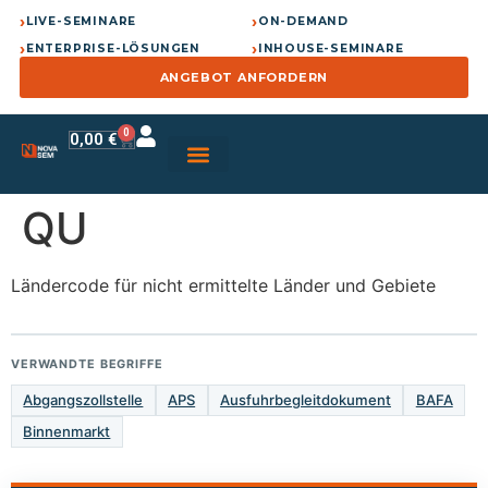
›
›
LIVE-SEMINARE
ON-DEMAND
›
›
ENTERPRISE-LÖSUNGEN
INHOUSE-SEMINARE
ANGEBOT ANFORDERN
0
0,00
€
QU
Ländercode für nicht ermittelte Länder und Gebiete
VERWANDTE BEGRIFFE
Abgangszollstelle
APS
Ausfuhrbegleitdokument
BAFA
Binnenmarkt