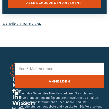
ALLE SCHULUNGEN ANSEHEN
ZURÜCK ZUM LEXIKON
IMMER
EINEN
SCHRITT
VORAUS
Unser
ANMELDEN
Newsletter
für
Durch das Setzen des Häkchens erklären Sie sich damit
Ihr
einverstanden, regelmäßig unseren Newsletter zu erhalten.
Wissen
Dieser enthält Informationen über unsere Produkte,
Dienstleistungen, Angebote und Neuigkeiten. Die Verarbeitung
Erhalten