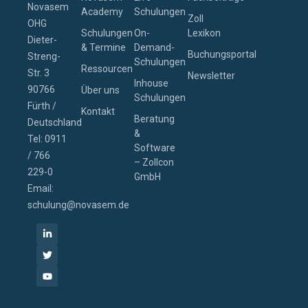
Novasem
Academy
Schulungen
Zoll
OHG
Schulungen
On-
Lexikon
Dieter-
& Termine
Demand-
Buchungsportal
Streng-
Schulungen
Ressourcen
Str. 3
Newsletter
Inhouse
90766
Über uns
Schulungen
Fürth /
Kontakt
Beratung
Deutschland
&
Tel: 0911
Software
/ 766
– Zollcon
229-0
GmbH
Email:
schulung@novasem.de