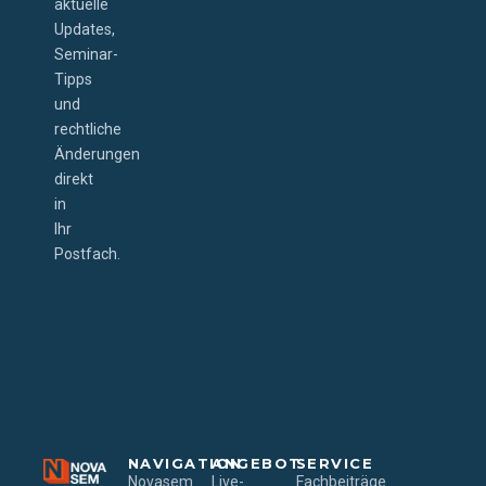
aktuelle
Updates,
Seminar-
Tipps
und
rechtliche
Änderungen
direkt
in
Ihr
Postfach.
NAVIGATION
ANGEBOT
SERVICE
Novasem
Live-
Fachbeiträge