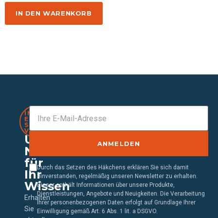
IN DEN WARENKORB
IMMER
EINEN
SCHRITT
VORAUS
Unser
ANMELDEN
Newsletter
für
Durch das Setzen des Häkchens erklären Sie sich damit
Ihr
einverstanden, regelmäßig unseren Newsletter zu erhalten.
Wissen
Dieser enthält Informationen über unsere Produkte,
Dienstleistungen, Angebote und Neuigkeiten. Die Verarbeitung
Erhalten
Ihrer personenbezogenen Daten erfolgt auf Grundlage Ihrer
Sie
Einwilligung gemäß Art. 6 Abs. 1 lit. a DSGVO.