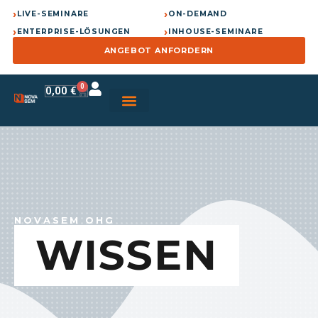
›
›
LIVE-SEMINARE
ON-DEMAND
›
›
ENTERPRISE-LÖSUNGEN
INHOUSE-SEMINARE
ANGEBOT ANFORDERN
0
0,00
€
NOVASEM OHG
WISSEN