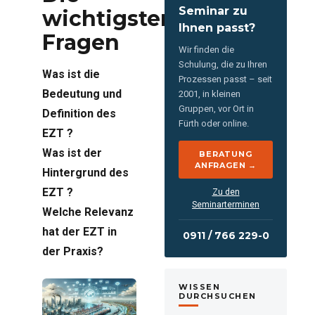
Seminar zu
wichtigsten
Ihnen passt?
Fragen
Wir finden die
Schulung, die zu Ihren
Was ist die
Prozessen passt – seit
Bedeutung und
2001, in kleinen
Gruppen, vor Ort in
Definition des
Fürth oder online.
EZT ?
Was ist der
BERATUNG
ANFRAGEN →
Hintergrund des
EZT ?
Zu den
Seminarterminen
Welche Relevanz
hat der EZT in
0911 / 766 229-0
der Praxis?
WISSEN
DURCHSUCHEN