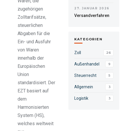
Waren, die
zugehörigen
27. JANUAR 2026
Versandverfahren
Zolltarifsätze,
steuerlichen
Abgaben für die
KATEGORIEN
Ein- und Ausfuhr
von Waren
Zoll
26
innerhalb der
Außenhandel
9
Europäischen
Union
Steuerrecht
5
standardisiert. Der
Allgemein
3
EZT basiert auf
Logistik
dem
3
Harmonisierten
System (HS),
welches weltweit