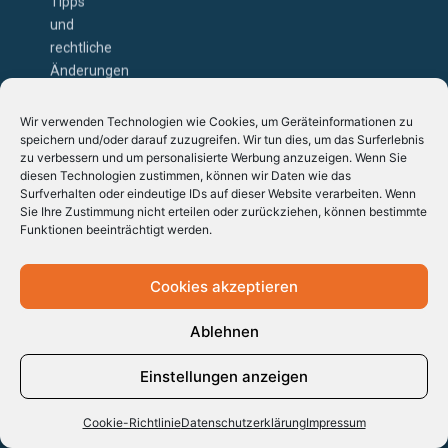
und
rechtliche
Änderungen
direkt
in
Wir verwenden Technologien wie Cookies, um Geräteinformationen zu
Ihr
speichern und/oder darauf zuzugreifen. Wir tun dies, um das Surferlebnis
zu verbessern und um personalisierte Werbung anzuzeigen. Wenn Sie
Postfach.
diesen Technologien zustimmen, können wir Daten wie das
Surfverhalten oder eindeutige IDs auf dieser Website verarbeiten. Wenn
Sie Ihre Zustimmung nicht erteilen oder zurückziehen, können bestimmte
Funktionen beeinträchtigt werden.
Cookies akzeptieren
Ablehnen
NAVIGATION
ANGEBOT
SERVICE
Novasem
Live-
Fachbeiträge
Einstellungen anzeigen
Novasem
Academy
Schulungen
Zoll
OHG
Schulungen
On-
Lexikon
Cookie-Richtlinie
Datenschutzerklärung
Impressum
Dieter-
& Termine
Demand-