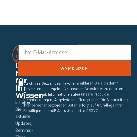
IMMER
EINEN
SCHRITT
VORAUS
Unser
ANMELDEN
Newsletter
für
Durch das Setzen des Häkchens erklären Sie sich damit
Ihr
einverstanden, regelmäßig unseren Newsletter zu erhalten.
Wissen
Dieser enthält Informationen über unsere Produkte,
Dienstleistungen, Angebote und Neuigkeiten. Die Verarbeitung
Erhalten
Ihrer personenbezogenen Daten erfolgt auf Grundlage Ihrer
Sie
Einwilligung gemäß Art. 6 Abs. 1 lit. a DSGVO.
aktuelle
Updates,
Seminar-
Tipps