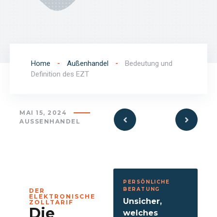
Home
-
Außenhandel
-
Bedeutung und
Definition des EZT
MAI 15, 2024
AUSSENHANDEL
PERSÖNLICHE
BERATUNG
DER
ELEKTRONISCHE
Unsicher,
ZOLLTARIF
Die
welches