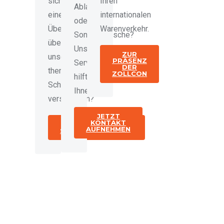
sich
Ihren
Ablauf
einen
internationalen
oder
Überblick
Warenverkehr.
Sonderwünsche?
über
Unser
ZUR
unsere
PRÄSENZ
Serviceteam
DER
thematischen
ZOLLCON
hilft
Schwerpunkte
Ihnen.
verschaffen?
JETZT
KONTAKT
ZURÜCK ZUR
AUFNEHMEN
SEMINARÜBERSICHT