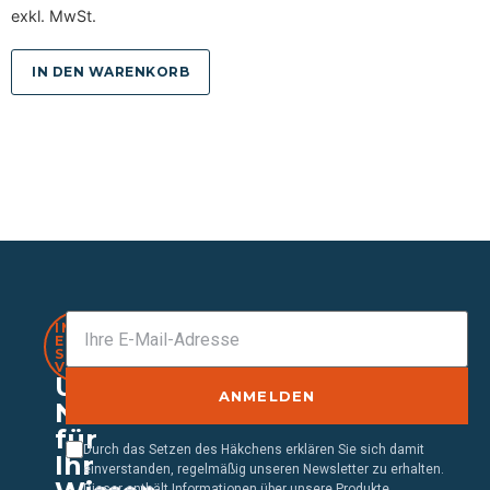
exkl. MwSt.
IN DEN WARENKORB
IMMER
EINEN
SCHRITT
VORAUS
Unser
ANMELDEN
Newsletter
für
Durch das Setzen des Häkchens erklären Sie sich damit
Ihr
einverstanden, regelmäßig unseren Newsletter zu erhalten.
Dieser enthält Informationen über unsere Produkte,