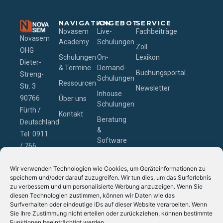
NAVIGATION
ANGEBOT
SERVICE
Novasem
Live-
Fachbeiträge
Novasem
Academy
Schulungen
Zoll
OHG
Schulungen
On-
Lexikon
Dieter-
& Termine
Demand-
Buchungsportal
Streng-
Schulungen
Ressourcen
Str. 3
Newsletter
Inhouse
90766
Über uns
Schulungen
Fürth /
Kontakt
Beratung
Deutschland
&
Tel: 0911
Software
/ 766
– Zollcon
229-0
GmbH
Wir verwenden Technologien wie Cookies, um Geräteinformationen zu
Email:
speichern und/oder darauf zuzugreifen. Wir tun dies, um das Surferlebnis
schulung@novasem.de
zu verbessern und um personalisierte Werbung anzuzeigen. Wenn Sie
diesen Technologien zustimmen, können wir Daten wie das
Surfverhalten oder eindeutige IDs auf dieser Website verarbeiten. Wenn
Sie Ihre Zustimmung nicht erteilen oder zurückziehen, können bestimmte
Funktionen beeinträchtigt werden.