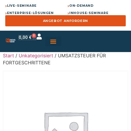
›
›
LIVE-SEMINARE
ON-DEMAND
›
›
ENTERPRISE-LÖSUNGEN
INHOUSE-SEMINARE
ANGEBOT ANFORDERN
0
0,00
€
Start
/
Unkategorisiert
/ UMSATZSTEUER FÜR
FORTGESCHRITTENE