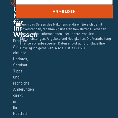
SCHRITT
VORAUS
Unser
ANMELDEN
Newsletter
für
Durch das Setzen des Häkchens erklären Sie sich damit
Ihr
einverstanden, regelmäßig unseren Newsletter zu erhalten.
Wissen
Dieser enthält Informationen über unsere Produkte,
Dienstleistungen, Angebote und Neuigkeiten. Die Verarbeitung
Erhalten
Ihrer personenbezogenen Daten erfolgt auf Grundlage Ihrer
Sie
Einwilligung gemäß Art. 6 Abs. 1 lit. a DSGVO.
aktuelle
Updates,
Seminar-
Tipps
und
rechtliche
Änderungen
direkt
in
Ihr
Postfach.