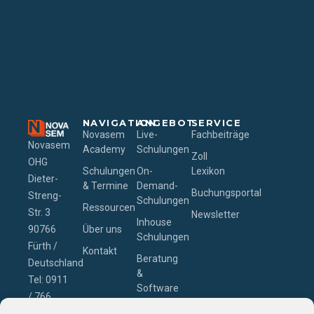
NAVIGATION
ANGEBOT
SERVICE
Novasem
Live-
Fachbeiträge
Novasem
Academy
Schulungen
Zoll
OHG
Schulungen
On-
Lexikon
Dieter-
& Termine
Demand-
Buchungsportal
Streng-
Schulungen
Ressourcen
Str. 3
Newsletter
Inhouse
90766
Über uns
Schulungen
Fürth /
Kontakt
Beratung
Deutschland
&
Tel: 0911
Software
/ 766
– Zollcon
229-0